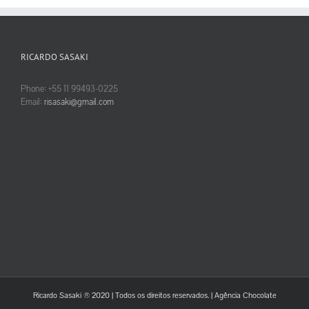
RICARDO SASAKI
Phone: +55 11 99493-0225
Email:
risasaki@gmail.com
Ricardo Sasaki ® 2020 | Todos os direitos reservados. |
Agência Chocolate