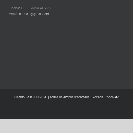
Phone: +55 11 99493-0225
Email:
risasaki@gmail.com
Ricardo Sasaki ® 2020 | Todos os direitos reservados. |
Agência Chocolate
LinkedIn
YouTube