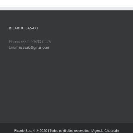
RICARDO SASAKI
Phone: +55 11 99493-0225
Email:
risasaki@gmail.com
Ricardo Sasaki ® 2020 | Todos os direitos reservados. |
Agência Chocolate